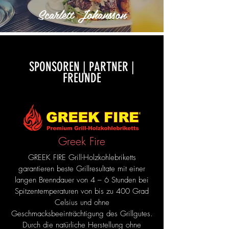
Scarlett Johansson
SPONSOREN | PARTNER |
FREUNDE
Greek Fire
GREEK FIRE Grill-Holzkohlebriketts
garantieren beste Grillresultate mit einer
langen Brenndauer von 4 – 6 Stunden bei
Spitzentemperaturen von bis zu 400 Grad
Celsius und ohne
Geschmacksbeeinträchtigung des Grillgutes.
Durch die natürliche Herstellung ohne