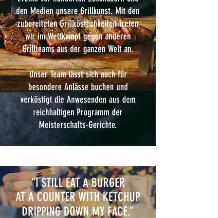
den Medien unsere Grillkunst. Mit den
zubereiteten Grillköstlichkeiten treten
wir im Wettkampf gegen anderen
Grillteams aus der ganzen Welt an.
Unser Team lässt sich auch für
besondere Anlässe buchen und
verköstigt die Anwesenden aus dem
reichhaltigen Programm der
Meisterschafts-Gerichte.
“I STILL EAT A BURGER
AT A COUNTER WITH KETCHUP
DRIPPING DOWN MY FACE.”