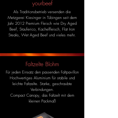
yourbeef
Als Traditionsbetrieb versenden die
Metzgerei Kiesinger in Tübingen seit dem
Jahr 2012 Premium Fleisch wie Dry Aged
Beef, Stauferico, Kachelfleisch, Flat Iron
Steaks, Wet Aged Beef und vieles mehr.
Faltzelte Blohm
Für jeden Einsatz den passenden Faltpavillon
Hochwertiges Aluminium für stabile und
leichte Faltzelte. Starke, geschraubte
Verbindungen.
Compact Canopy, das Faltzelt mit dem
kleinen Packmaß