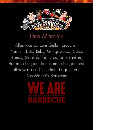
Don Marco´s
Alles was du zum Grillen brauchst!
Premium BBQ Rubs, Grillgewürze, Spice
Blends, Steakpfeffer, Dips, Salzplanken,
Backmischungen, Räuchermischungen und
alles was das Grillerherz begehrt von
Don Marco´s Barbecue