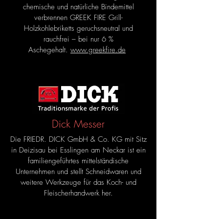
chemische und natürliche Bindemittel
verbrennen GREEK FIRE Grill-
Holzkohlebriketts geruchsneutral und
rauchfrei – bei nur 6 %
Aschegehalt.
www.greekfire.de
Dick Messer
Die FRIEDR. DICK GmbH & Co. KG mit Sitz
in Deizisau bei Esslingen am Neckar ist ein
familiengeführtes mittelständische
Unternehmen und stellt Schneidwaren und
weitere Werkzeuge für das Koch- und
Fleischerhandwerk her.