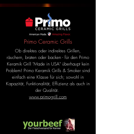
Primo Ceramic Grills
Ob direktes oder indirektes Grillen,
räuchern, braten oder backen - für den Primo
Keramik Grill "Made in USA" überhaupt kein
Problem! Primo Keramik Grills & Smoker sind
einfach eine Klasse für sich; sowohl in
Kapazität, Funktionalität, Effizienz als auch in
der Qualität.
www.primogrill.com